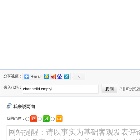
分享视频：
0
嵌入代码：
(*非IE浏