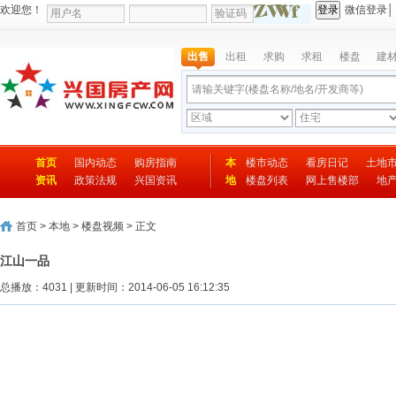
欢迎您！
微信登录
│
出售
出租
求购
求租
楼盘
建
首页
国内动态
购房指南
本
楼市动态
看房日记
土地
资讯
政策法规
兴国资讯
地
楼盘列表
网上售楼部
地
首页
>
本地
>
楼盘视频
> 正文
江山一品
总播放：
4031
|
更新时间：2014-06-05 16:12:35